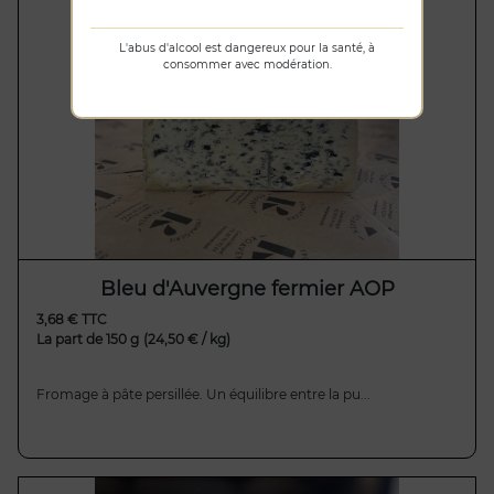
L'abus d'alcool est dangereux pour la santé, à
consommer avec modération.
Bleu d'Auvergne fermier AOP
3,68 € TTC
La part de 150 g
(24,50 € / kg)
Fromage à pâte persillée. Un équilibre entre la pu...