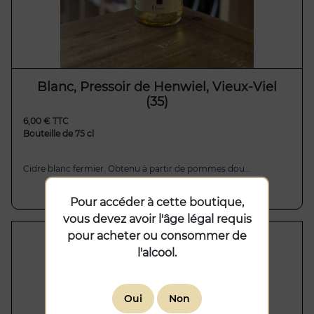
Blanc, Pressoir de Henwiel, Vieux-Viel
(35)
6,00 € TTC
Bouteille de 75 cl
Cidre blanc fermier. Obtenu à partir de pommes dou...
Pour accéder à cette boutique,
vous devez avoir l'âge légal requis
pour acheter ou consommer de
l'alcool.
Oui
Non