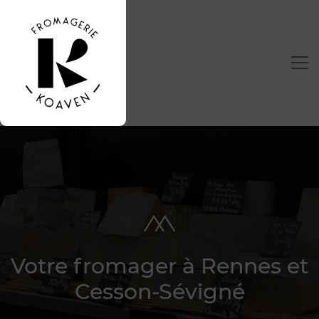
Votre fromager à Rennes et
Cesson-Sévigné