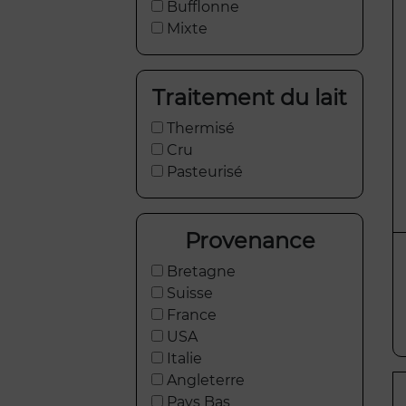
Bufflonne
Mixte
Traitement du lait
Thermisé
Cru
Pasteurisé
Provenance
Bretagne
Suisse
France
USA
Italie
Angleterre
Pays Bas