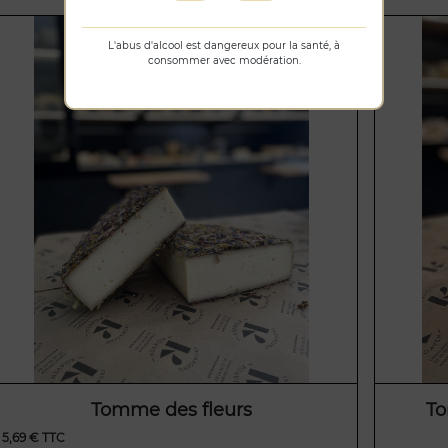
L'abus d'alcool est dangereux pour la santé, à
consommer avec modération.
Tomme des fleurs
To
5,69 € TTC