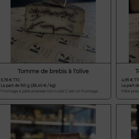
Tomme de brebis à l’olive
T
5,76 € TTC
4,95 € T
La part de 150 g
(38,40 € / kg)
La part d
Fromage à pâte pressée non cuite.C’est un fromage ...
Pâte pres