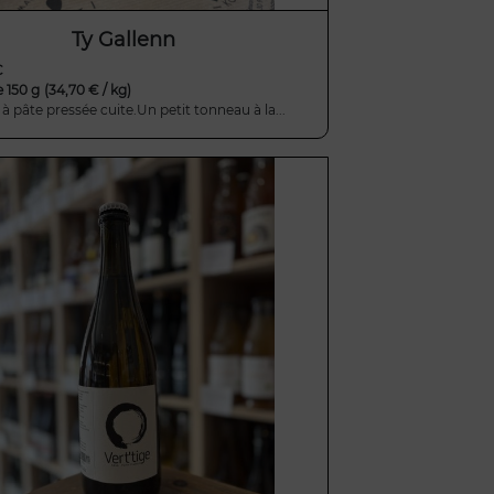
Ty Gallenn
C
e 150 g
(34,70 € / kg)
 pâte pressée cuite.Un petit tonneau à la...