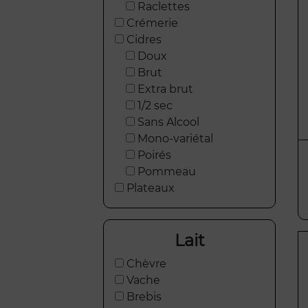
Raclettes
Crémerie
Cidres
Doux
Brut
Extra brut
1/2 sec
Sans Alcool
Mono-variétal
Poirés
Pommeau
Plateaux
Lait
Chèvre
Vache
Brebis