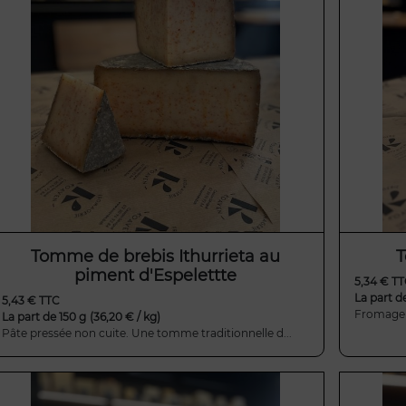
Tomme de brebis Ithurrieta au
T
piment d'Espelettte
5,34 € T
La part d
5,43 € TTC
Fromage à
La part de 150 g
(36,20 € / kg)
Pâte pressée non cuite. Une tomme traditionnelle d...