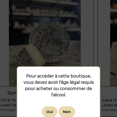
Pour accéder à cette boutique,
vous devez avoir l'âge légal requis
pour acheter ou consommer de
Tomme de Savoie fermière AOP
l'alcool.
3,77 € TTC
4,98 € T
La part de 150 g
(25,10 € / kg)
La part d
Fromage à pâte pressée non cuite.C’est un incontou...
Fromage à
Oui
Non